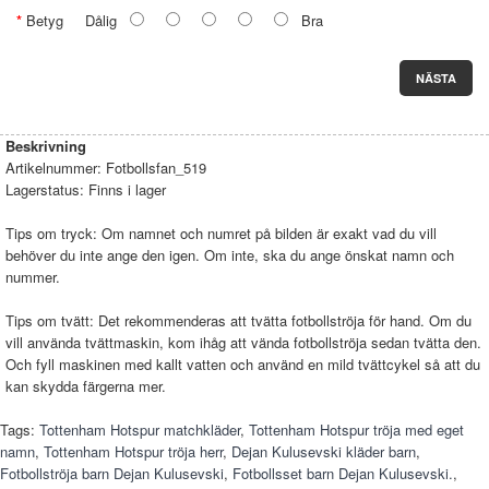
Betyg
Dålig
Bra
NÄSTA
Beskrivning
Artikelnummer:
Fotbollsfan_519
Lagerstatus:
Finns i lager
Tips om tryck: Om namnet och numret på bilden är exakt vad du vill
behöver du inte ange den igen. Om inte, ska du ange önskat namn och
nummer.
Tips om tvätt: Det rekommenderas att tvätta fotbollströja för hand. Om du
vill använda tvättmaskin, kom ihåg att vända fotbollströja sedan tvätta den.
Och fyll maskinen med kallt vatten och använd en mild tvättcykel så att du
kan skydda färgerna mer.
Tags:
Tottenham Hotspur matchkläder
,
Tottenham Hotspur tröja med eget
namn
,
Tottenham Hotspur tröja herr
,
Dejan Kulusevski kläder barn
,
Fotbollströja barn Dejan Kulusevski
,
Fotbollsset barn Dejan Kulusevski.
,