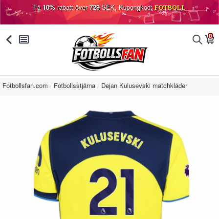
Få
10%
rabatt över
729
SEK, Kupongkod:
FOTBOLL
0
󰅯
󰂩
󰂨
󰃦
Fotbollsfan.com
Fotbollsstjärna
Dejan Kulusevski matchkläder