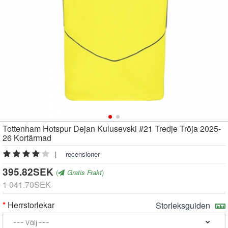
Tottenham Hotspur Dejan Kulusevski #21 Tredje Tröja 2025-
26 Kortärmad
|
recensioner
395.82SEK
(
Gratis Frakt
)
1 041.70SEK
Herrstorlekar
Storleksguiden