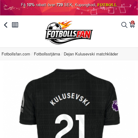
Få
10%
rabatt över
729
SEK, Kupongkod:
FOTBOLL
0
󰅯
󰂩
󰂨
󰃦
Fotbollsfan.com
Fotbollsstjärna
Dejan Kulusevski matchkläder