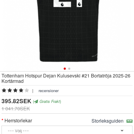
Tottenham Hotspur Dejan Kulusevski #21 Bortatröja 2025-26
Kortärmad
|
recensioner
395.82SEK
(
Gratis Frakt
)
1 041.70SEK
Herrstorlekar
Storleksguiden