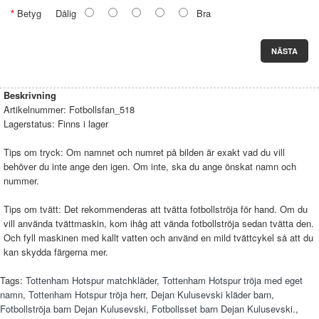
Betyg
Dålig
Bra
NÄSTA
Beskrivning
Artikelnummer:
Fotbollsfan_518
Lagerstatus:
Finns i lager
Tips om tryck: Om namnet och numret på bilden är exakt vad du vill
behöver du inte ange den igen. Om inte, ska du ange önskat namn och
nummer.
Tips om tvätt: Det rekommenderas att tvätta fotbollströja för hand. Om du
vill använda tvättmaskin, kom ihåg att vända fotbollströja sedan tvätta den.
Och fyll maskinen med kallt vatten och använd en mild tvättcykel så att du
kan skydda färgerna mer.
Tags:
Tottenham Hotspur matchkläder
,
Tottenham Hotspur tröja med eget
namn
,
Tottenham Hotspur tröja herr
,
Dejan Kulusevski kläder barn
,
Fotbollströja barn Dejan Kulusevski
,
Fotbollsset barn Dejan Kulusevski.
,