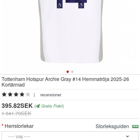
Tottenham Hotspur Archie Gray #14 Hemmatröja 2025-26
Kortärmad
|
recensioner
395.82SEK
(
Gratis Frakt
)
1 041.70SEK
Herrstorlekar
Storleksguiden