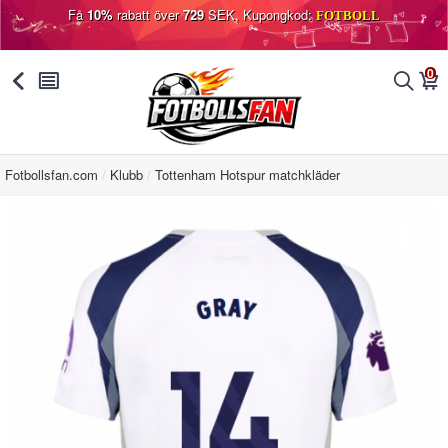
Få
10%
rabatt över
729
SEK, Kupongkod:
FOTBOLL
0
󰅯
󰂩
󰂨
󰃦
Fotbollsfan.com
Klubb
Tottenham Hotspur matchkläder