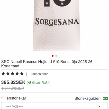
SSC Napoli Rasmus Hojlund #19 Bortatröja 2025-26
Kortärmad
|
recensioner
395.82SEK
(
Gratis Frakt
)
1 041.70SEK
Herrstorlekar
Storleksguiden