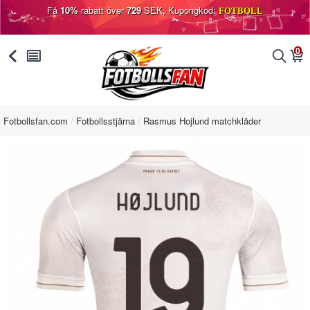
Få
10%
rabatt över
729
SEK, Kupongkod:
FOTBOLL
0
󰅯
󰂩
󰂨
󰃦
Fotbollsfan.com
Fotbollsstjärna
Rasmus Hojlund matchkläder