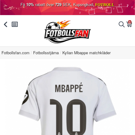
Få
10%
rabatt över
729
SEK, Kupongkod:
FOTBOLL
0
󰅯
󰂩
󰂨
󰃦
Fotbollsfan.com
Fotbollsstjärna
Kylian Mbappe matchkläder