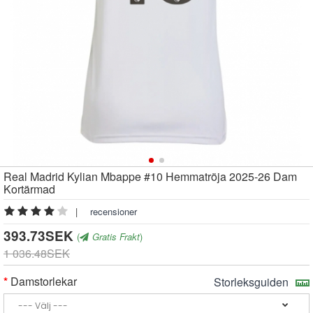
Real Madrid Kylian Mbappe #10 Hemmatröja 2025-26 Dam
Kortärmad
|
recensioner
393.73SEK
(
Gratis Frakt
)
1 036.48SEK
Damstorlekar
Storleksguiden