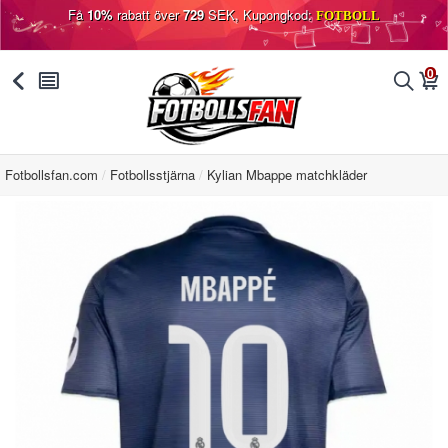
Få
10%
rabatt över
729
SEK, Kupongkod:
FOTBOLL
0
󰅯
󰂩
󰂨
󰃦
Fotbollsfan.com
Fotbollsstjärna
Kylian Mbappe matchkläder