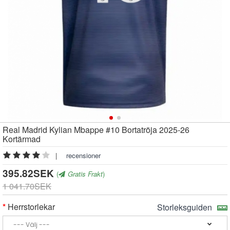
Real Madrid Kylian Mbappe #10 Bortatröja 2025-26
Kortärmad
|
recensioner
395.82SEK
(
Gratis Frakt
)
1 041.70SEK
Herrstorlekar
Storleksguiden