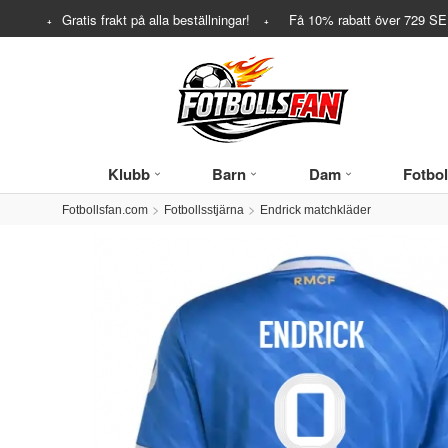
Gratis frakt på alla beställningar!
Få
10%
rabatt över
729
SEK
Klubb
Barn
Dam
Fotbol
Fotbollsfan.com
Fotbollsstjärna
Endrick matchkläder