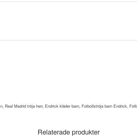
mn
,
Real Madrid tröja herr
,
Endrick kläder barn
,
Fotbollströja barn Endrick
,
Fotb
Relaterade produkter