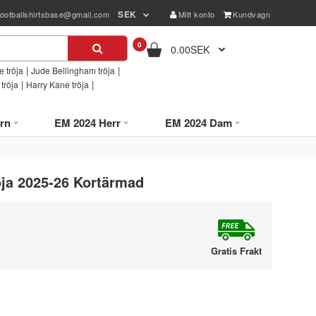
SEK
footballshirtsbase@gmail.com
Mitt konto
Kundvagn
0
0.00SEK
|
|
 tröja
Jude Bellingham tröja
|
|
tröja
Harry Kane tröja
rn
EM 2024 Herr
EM 2024 Dam
öja 2025-26 Kortärmad
Gratis Frakt