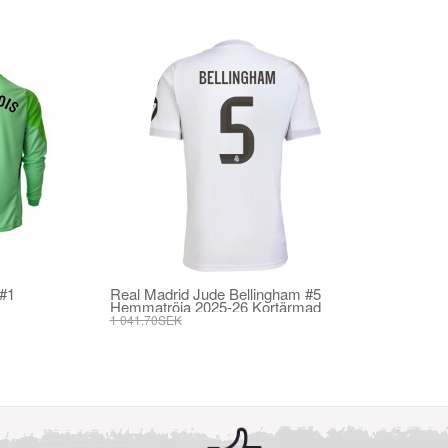
 #1
Real Madrid Jude Bellingham #5
Hemmatröja 2025-26 Kortärmad
1 041.70SEK
395.82SEK