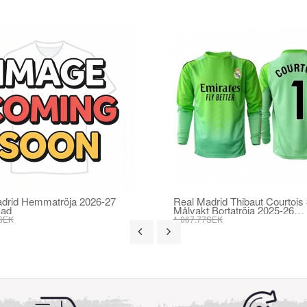
drid Hemmatröja 2026-27
Real Madrid Thibaut Courtois
mad
Målvakt Bortatröja 2025-26
Långärmad
SEK
1 067.77SEK
SEK
406.25SEK