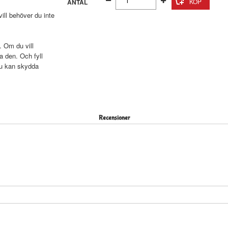
ANTAL
ll behöver du inte
. Om du vill
a den. Och fyll
du kan skydda
Recensioner