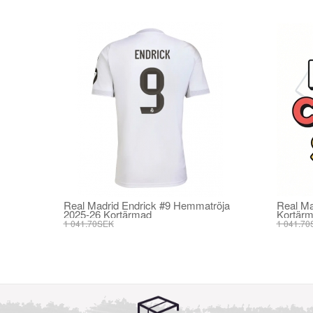
Real Madrid Endrick #9 Hemmatröja
Real Ma
2025-26 Kortärmad
Kortär
1 041.70SEK
1 041.70
395.82SEK
395.82