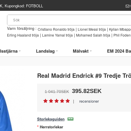
, Kupongkod:
FOTBOLL
Varm försäljning :
|
|
Cristiano Ronaldo tröja
Lionel Messi tröja
Kylian Mbappe
|
|
|
Erling Haaland tröja
Lamine Yamal tröja
Mohamed Salah tröja
Phil Foden 
lsstjärna
Landslag
Målvakt
EM 2024 Ba
Real Madrid Endrick #9 Tredje Tr
395.82SEK
1 041.70SEK
|
recensioner
Storleksguiden
Herrstorlekar