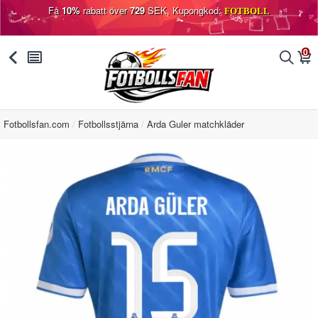
Få
10%
rabatt över
729
SEK, Kupongkod:
FOTBOLL
0
󰅯
󰂩
󰂨
󰃦
Fotbollsfan.com
Fotbollsstjärna
Arda Guler matchkläder