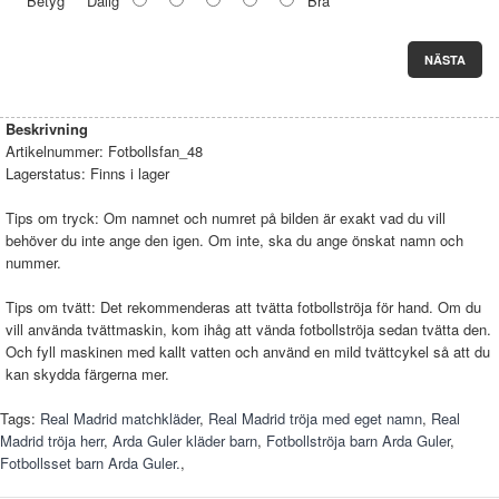
Betyg
Dålig
Bra
NÄSTA
Beskrivning
Artikelnummer:
Fotbollsfan_48
Lagerstatus:
Finns i lager
Tips om tryck: Om namnet och numret på bilden är exakt vad du vill
behöver du inte ange den igen. Om inte, ska du ange önskat namn och
nummer.
Tips om tvätt: Det rekommenderas att tvätta fotbollströja för hand. Om du
vill använda tvättmaskin, kom ihåg att vända fotbollströja sedan tvätta den.
Och fyll maskinen med kallt vatten och använd en mild tvättcykel så att du
kan skydda färgerna mer.
Tags:
Real Madrid matchkläder
,
Real Madrid tröja med eget namn
,
Real
Madrid tröja herr
,
Arda Guler kläder barn
,
Fotbollströja barn Arda Guler
,
Fotbollsset barn Arda Guler.
,