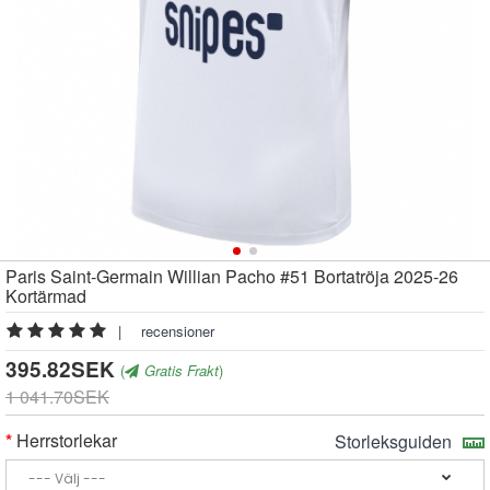
Paris Saint-Germain Willian Pacho #51 Bortatröja 2025-26
Kortärmad
|
recensioner
395.82SEK
(
Gratis Frakt
)
1 041.70SEK
Herrstorlekar
Storleksguiden