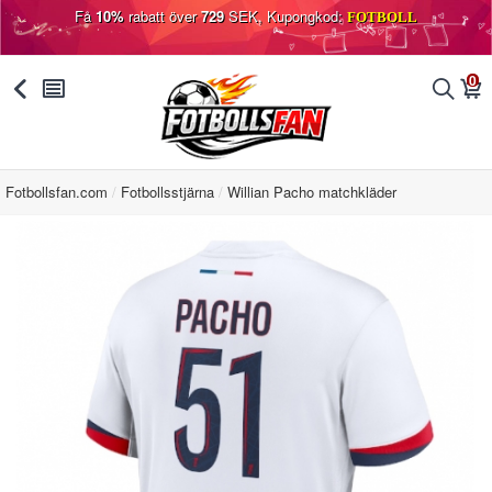
Få
10%
rabatt över
729
SEK, Kupongkod:
FOTBOLL
0
󰅯
󰂩
󰂨
󰃦
Fotbollsfan.com
Fotbollsstjärna
Willian Pacho matchkläder