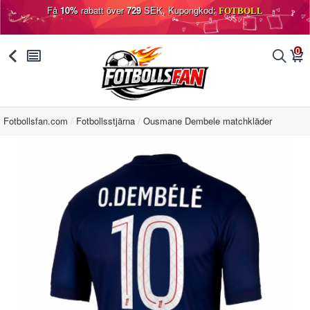
Få
10%
rabatt över
729
SEK, Kupongkod:
FOTBOLL
0
󰅯
󰂩
󰂨
󰃦
Fotbollsfan.com
Fotbollsstjärna
Ousmane Dembele matchkläder