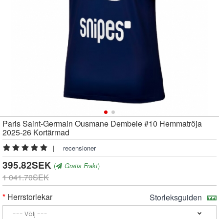
Paris Saint-Germain Ousmane Dembele #10 Hemmatröja
2025-26 Kortärmad
|
recensioner
395.82SEK
(
Gratis Frakt
)
1 041.70SEK
Herrstorlekar
Storleksguiden