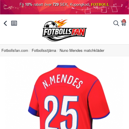
Få
10%
rabatt över
729
SEK, Kupongkod:
FOTBOLL
0
󰅯
󰂩
󰂨
󰃦
Fotbollsfan.com
Fotbollsstjärna
Nuno Mendes matchkläder