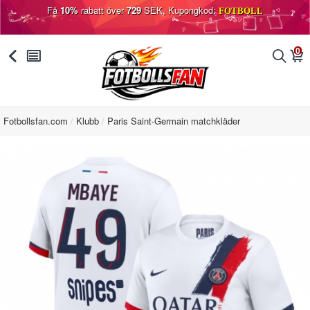
Få
10%
rabatt över
729
SEK, Kupongkod:
FOTBOLL
0
󰅯
󰂩
󰂨
󰃦
Fotbollsfan.com
Klubb
Paris Saint-Germain matchkläder