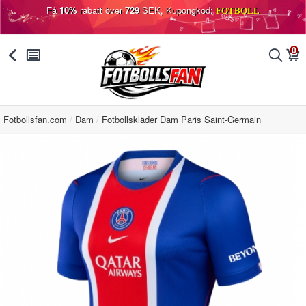
Få
10%
rabatt över
729
SEK, Kupongkod:
FOTBOLL
0
󰅯
󰂩
󰂨
󰃦
Fotbollsfan.com
Dam
Fotbollskläder Dam Paris Saint-Germain