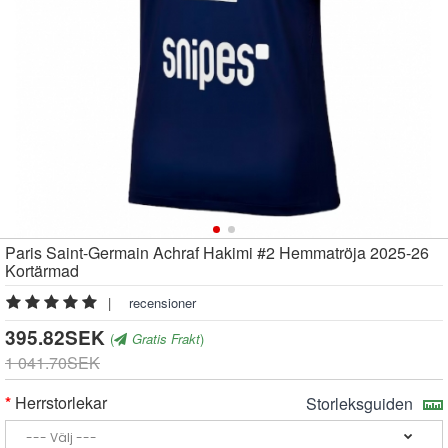
Paris Saint-Germain Achraf Hakimi #2 Hemmatröja 2025-26
Kortärmad
|
recensioner
395.82SEK
(
Gratis Frakt
)
1 041.70SEK
Herrstorlekar
Storleksguiden