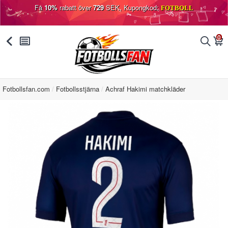
Få
10%
rabatt över
729
SEK, Kupongkod:
FOTBOLL
0
󰅯
󰂩
󰂨
󰃦
Fotbollsfan.com
Fotbollsstjärna
Achraf Hakimi matchkläder