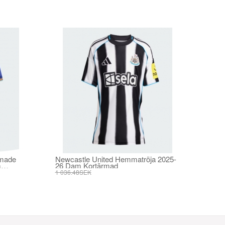
emade
Newcastle United Hemmatröja 2025-
m
26 Dam Kortärmad
1 036.48SEK
393.73SEK