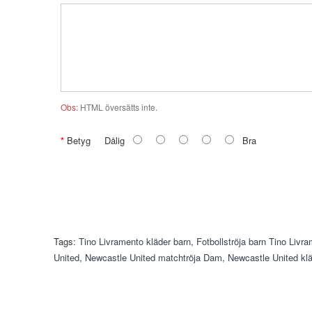
Obs:
HTML översätts inte.
Betyg
Dålig
Bra
Tags:
Tino Livramento kläder barn
,
Fotbollströja barn Tino Livr
United
,
Newcastle United matchtröja Dam
,
Newcastle United kl