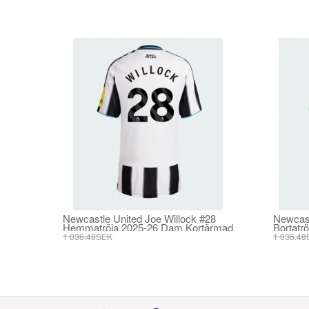
Newcastle United Joe Willock #28
Newcast
Hemmatröja 2025-26 Dam Kortärmad
Bortatr
1 036.48SEK
1 036.48
393.73SEK
393.73