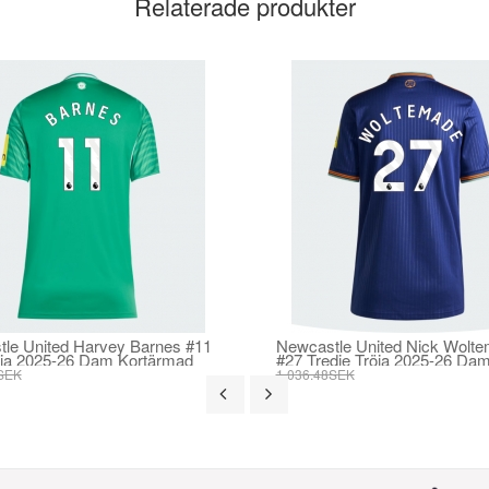
Relaterade produkter
le United Harvey Barnes #11
Newcastle United Nick Wolt
öja 2025-26 Dam Kortärmad
#27 Tredje Tröja 2025-26 Da
Kortärmad
SEK
1 036.48SEK
SEK
393.73SEK