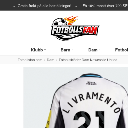
Gratis frakt på alla beställningar!
Få
10%
rabatt över
729
SEK
Klubb
Barn
Dam
Fotbol
Fotbollsfan.com
Dam
Fotbollskläder Dam Newcastle United