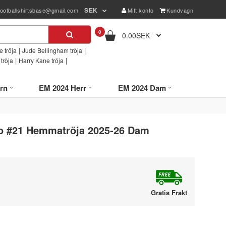
SEK
footballshirtsbase@gmail.com
Mitt konto
Kundvagn
0
0.00SEK
|
|
 tröja
Jude Bellingham tröja
|
|
tröja
Harry Kane tröja
rn
EM 2024 Herr
EM 2024 Dam
to #21 Hemmatröja 2025-26 Dam
Gratis Frakt