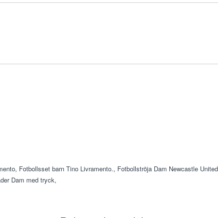
amento
,
Fotbollsset barn Tino Livramento.
,
Fotbollströja Dam Newcastle United
äder Dam med tryck
,