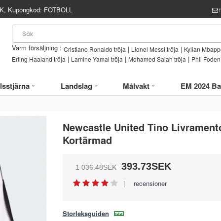
, Kupongkod:
FOTBOLL
Varm försäljning :
|
|
Cristiano Ronaldo tröja
Lionel Messi tröja
Kylian Mbappe
|
|
|
Erling Haaland tröja
Lamine Yamal tröja
Mohamed Salah tröja
Phil Foden 
lsstjärna
Landslag
Målvakt
EM 2024 Ba
Newcastle United Tino Livramen
Kortärmad
393.73SEK
1 036.48SEK
|
recensioner
Storleksguiden