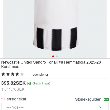
Newcastle United Sandro Tonali #8 Hemmatröja 2025-26
Kortärmad
|
recensioner
395.82SEK
(
Gratis Frakt
)
1 041.70SEK
Herrstorlekar
Storleksguiden