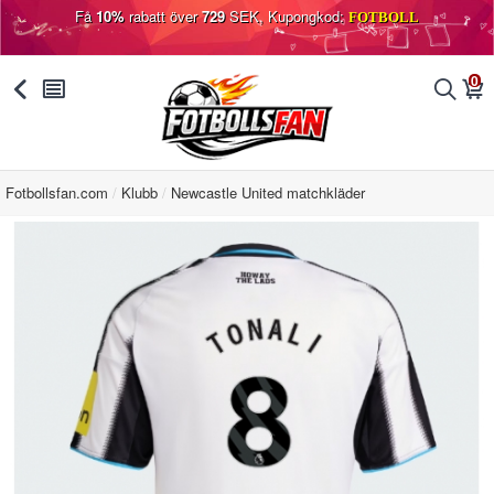
Få
10%
rabatt över
729
SEK, Kupongkod:
FOTBOLL
0
󰅯
󰂩
󰂨
󰃦
Fotbollsfan.com
Klubb
Newcastle United matchkläder