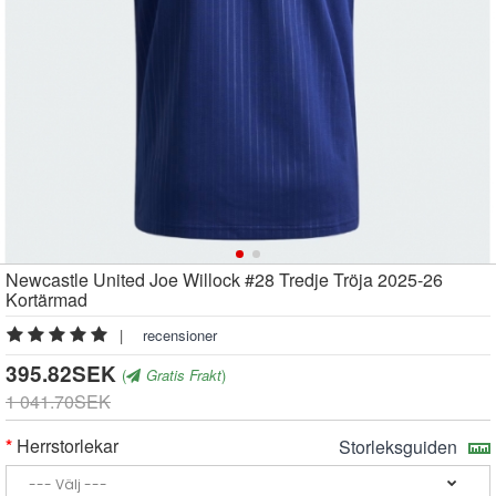
Newcastle United Joe Willock #28 Tredje Tröja 2025-26
Kortärmad
|
recensioner
395.82SEK
(
Gratis Frakt
)
1 041.70SEK
Herrstorlekar
Storleksguiden