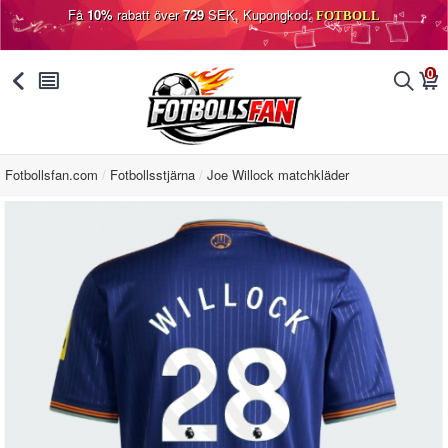
Få
10%
rabatt över
729
SEK, Kupongkod:
FOTBOLL
0
󰅯
󰂩
󰂨
󰃦
Fotbollsfan.com
Fotbollsstjärna
Joe Willock matchkläder