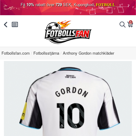
Få
10%
rabatt över
729
SEK, Kupongkod:
FOTBOLL
0
󰅯
󰂩
󰂨
󰃦
Fotbollsfan.com
Fotbollsstjärna
Anthony Gordon matchkläder