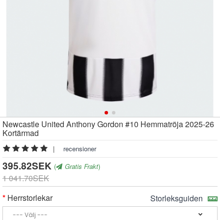
Newcastle United Anthony Gordon #10 Hemmatröja 2025-26
Kortärmad
|
recensioner
395.82SEK
(
Gratis Frakt
)
1 041.70SEK
Herrstorlekar
Storleksguiden