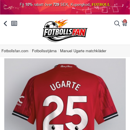
Få
10%
rabatt över
729
SEK, Kupongkod:
FOTBOLL
0
󰅯
󰂩
󰂨
󰃦
Fotbollsfan.com
Fotbollsstjärna
Manuel Ugarte matchkläder