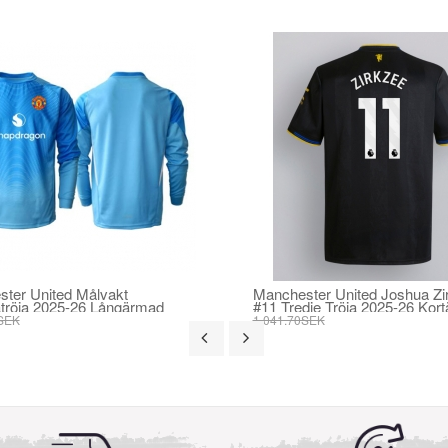
ter United Målvakt
Manchester United Joshua Zi
röja 2025-26 Långärmad
#11 Tredje Tröja 2025-26 Kor
SEK
1 041.70SEK
SEK
395.82SEK