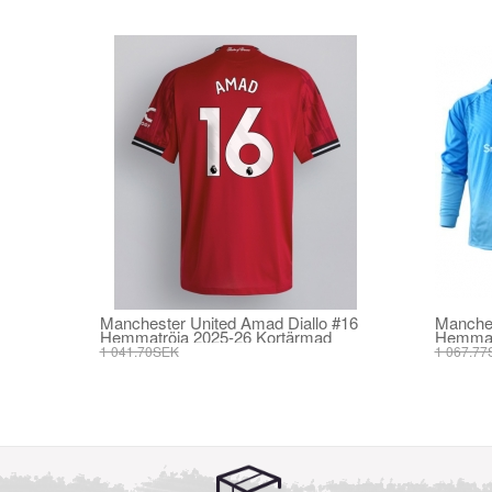
Manchester United Amad Diallo #16
Manches
Hemmatröja 2025-26 Kortärmad
Hemmat
1 041.70SEK
1 067.77
395.82SEK
406.25