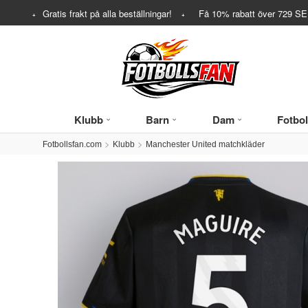
Gratis frakt på alla beställningar!
Få
10%
rabatt över
729
SEK
Klubb
Barn
Dam
Fotbol
Fotbollsfan.com
Klubb
Manchester United matchkläder