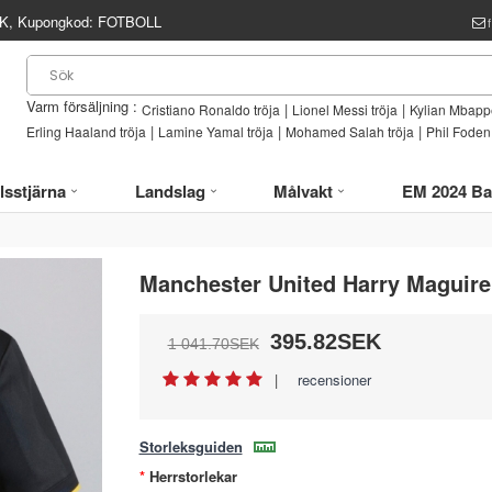
, Kupongkod:
FOTBOLL
Varm försäljning :
|
|
Cristiano Ronaldo tröja
Lionel Messi tröja
Kylian Mbappe
|
|
|
Erling Haaland tröja
Lamine Yamal tröja
Mohamed Salah tröja
Phil Foden 
lsstjärna
Landslag
Målvakt
EM 2024 Ba
Manchester United Harry Maguire 
395.82SEK
1 041.70SEK
|
recensioner
Storleksguiden
Herrstorlekar