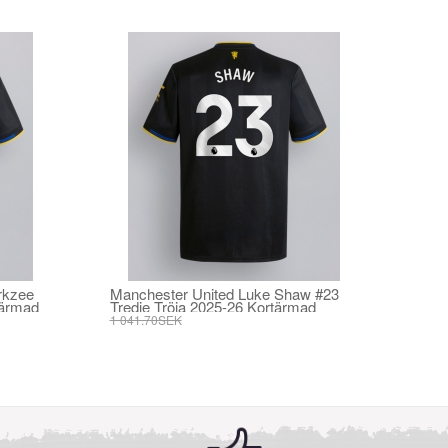
rkzee
Manchester United Luke Shaw #23
tärmad
Tredje Tröja 2025-26 Kortärmad
1 041.70SEK
395.82SEK