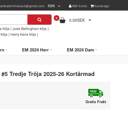
SEK
footballshirtsbase@gmail.com
Mitt konto
Kundvagn
0
0.00SEK
|
|
 tröja
Jude Bellingham tröja
|
|
tröja
Harry Kane tröja
rn
EM 2024 Herr
EM 2024 Dam
#5 Tredje Tröja 2025-26 Kortärmad
Gratis Frakt