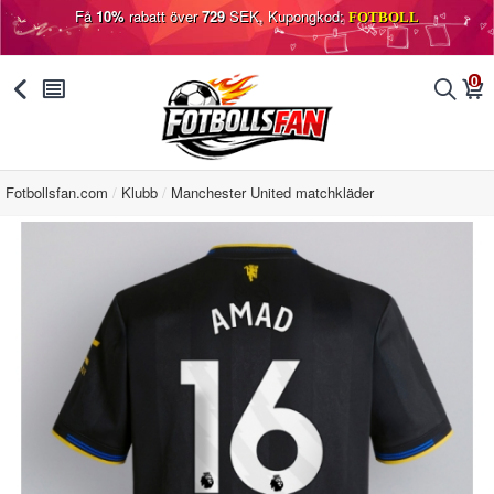
Få
10%
rabatt över
729
SEK, Kupongkod:
FOTBOLL
0
󰅯
󰂩
󰂨
󰃦
Fotbollsfan.com
Klubb
Manchester United matchkläder