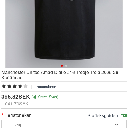
Manchester United Amad Diallo #16 Tredje Tröja 2025-26
Kortärmad
|
recensioner
395.82SEK
(
Gratis Frakt
)
1 041.70SEK
Herrstorlekar
Storleksguiden