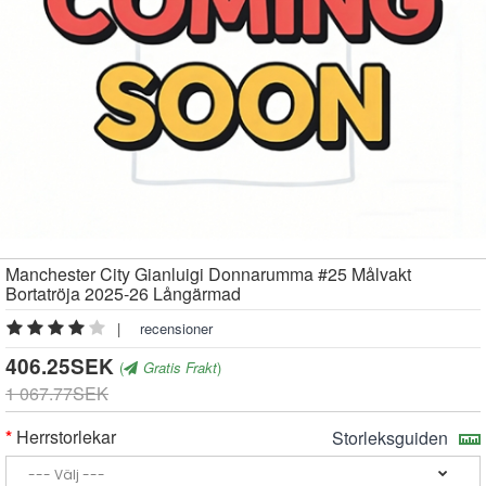
Manchester City Gianluigi Donnarumma #25 Målvakt
Bortatröja 2025-26 Långärmad
|
recensioner
406.25SEK
(
Gratis Frakt
)
1 067.77SEK
Herrstorlekar
Storleksguiden