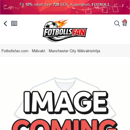
Få
10%
rabatt över
729
SEK, Kupongkod:
FOTBOLL
0
󰅯
󰂩
󰂨
󰃦
Fotbollsfan.com
Målvakt
Manchester City Målvaktströja