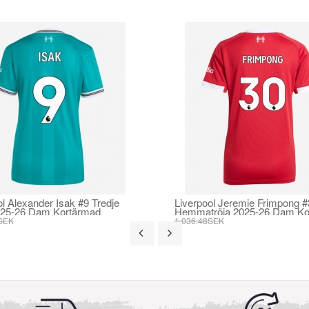
ol Alexander Isak #9 Tredje
Liverpool Jeremie Frimpong #
025-26 Dam Kortärmad
Hemmatröja 2025-26 Dam Ko
SEK
1 036.48SEK
SEK
393.73SEK