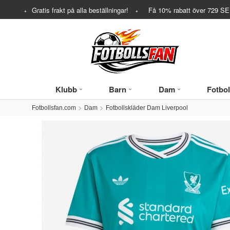
Gratis frakt på alla beställningar!
Få
10%
rabatt över
729
SEK
Klubb
Barn
Dam
Fotbol
Fotbollsfan.com
Dam
Fotbollskläder Dam Liverpool