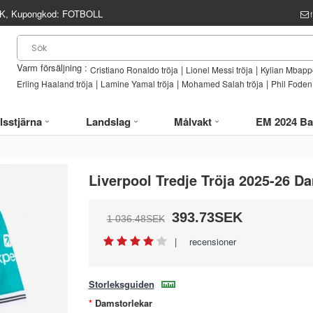
, Kupongkod:
FOTBOLL
Varm försäljning :
|
|
Cristiano Ronaldo tröja
Lionel Messi tröja
Kylian Mbappe
|
|
|
Erling Haaland tröja
Lamine Yamal tröja
Mohamed Salah tröja
Phil Foden 
lsstjärna
Landslag
Målvakt
EM 2024 Ba
Liverpool Tredje Tröja 2025-26 
393.73SEK
1 036.48SEK
|
recensioner
Storleksguiden
Damstorlekar