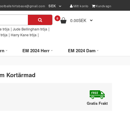
SEK
footballshirtsbase@gmail.com
Mitt konto
Kundvagn
0
0.00SEK
|
|
 tröja
Jude Bellingham tröja
|
|
tröja
Harry Kane tröja
rn
EM 2024 Herr
EM 2024 Dam
Dam Kortärmad
Gratis Frakt