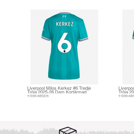
Liverpool Milos Kerkez #6 Tredje
Liverpo
Tröja 2025-26 Dam Kortärmad
Tröja 2
1 036.48SEK
1 036.48
393.73SEK
393.73