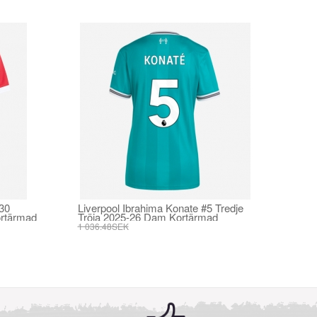
30
Liverpool Ibrahima Konate #5 Tredje
rtärmad
Tröja 2025-26 Dam Kortärmad
1 036.48SEK
393.73SEK