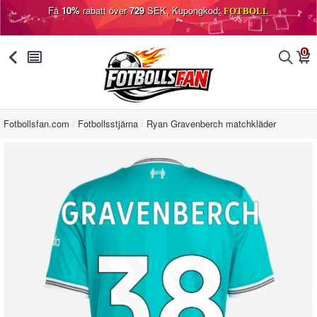
Få
10%
rabatt över
729
SEK, Kupongkod:
FOTBOLL
0
󰅯
󰂩
󰂨
󰃦
Fotbollsfan.com
Fotbollsstjärna
Ryan Gravenberch matchkläder