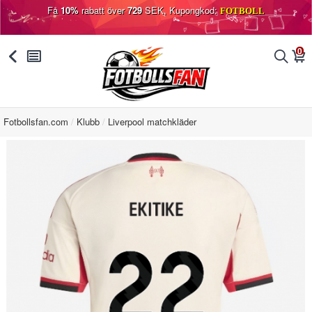
Få
10%
rabatt över
729
SEK, Kupongkod:
FOTBOLL
0
󰅯
󰂩
󰂨
󰃦
Fotbollsfan.com
Klubb
Liverpool matchkläder