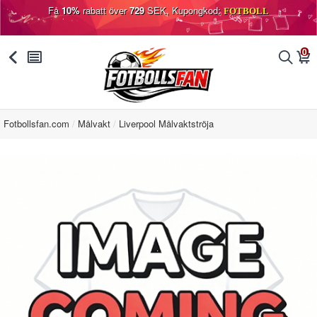
Få
10%
rabatt över
729
SEK, Kupongkod:
FOTBOLL
0
󰅯
󰂩
󰂨
󰃦
Fotbollsfan.com
Målvakt
Liverpool Målvaktströja