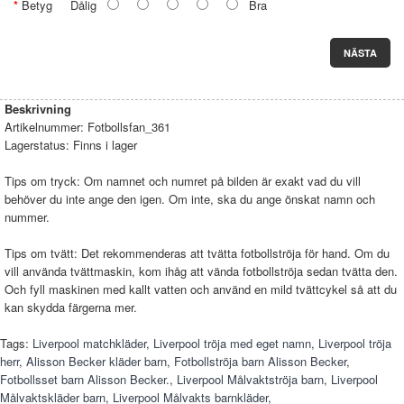
Betyg
Dålig
Bra
NÄSTA
Beskrivning
Artikelnummer:
Fotbollsfan_361
Lagerstatus:
Finns i lager
Tips om tryck: Om namnet och numret på bilden är exakt vad du vill
behöver du inte ange den igen. Om inte, ska du ange önskat namn och
nummer.
Tips om tvätt: Det rekommenderas att tvätta fotbollströja för hand. Om du
vill använda tvättmaskin, kom ihåg att vända fotbollströja sedan tvätta den.
Och fyll maskinen med kallt vatten och använd en mild tvättcykel så att du
kan skydda färgerna mer.
Tags:
Liverpool matchkläder
,
Liverpool tröja med eget namn
,
Liverpool tröja
herr
,
Alisson Becker kläder barn
,
Fotbollströja barn Alisson Becker
,
Fotbollsset barn Alisson Becker.
,
Liverpool Målvaktströja barn
,
Liverpool
Målvaktskläder barn
,
Liverpool Målvakts barnkläder
,