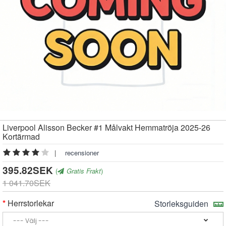
Liverpool Alisson Becker #1 Målvakt Hemmatröja 2025-26
Kortärmad
|
recensioner
395.82SEK
(
Gratis Frakt
)
1 041.70SEK
Herrstorlekar
Storleksguiden