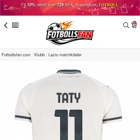
Få
10%
rabatt över
729
SEK, Kupongkod:
FOTBOLL
0
󰅯
󰂩
󰂨
󰃦
Fotbollsfan.com
Klubb
Lazio matchkläder