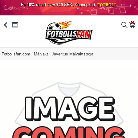
Få
10%
rabatt över
729
SEK, Kupongkod:
FOTBOLL
0
󰅯
󰂩
󰂨
󰃦
Fotbollsfan.com
Målvakt
Juventus Målvaktströja