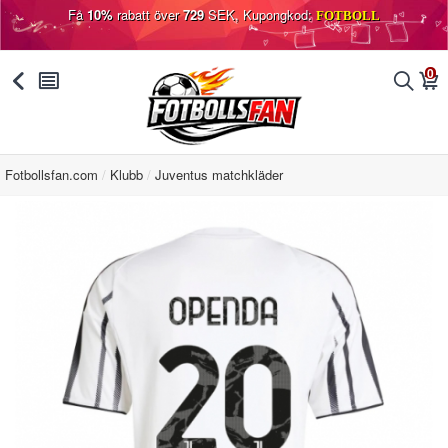
Få
10%
rabatt över
729
SEK, Kupongkod:
FOTBOLL
0
󰅯
󰂩
󰂨
󰃦
Fotbollsfan.com
Klubb
Juventus matchkläder