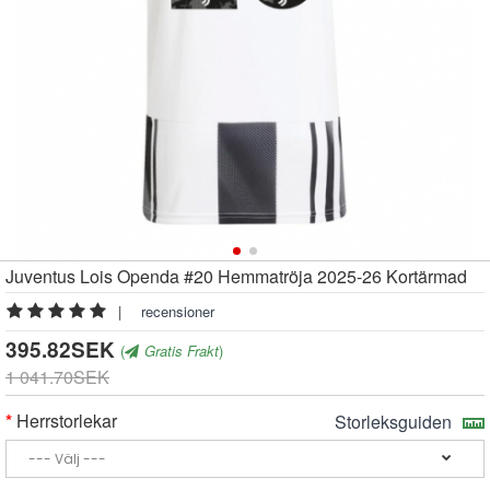
Juventus Lois Openda #20 Hemmatröja 2025-26 Kortärmad
|
recensioner
395.82SEK
(
Gratis Frakt
)
1 041.70SEK
Herrstorlekar
Storleksguiden