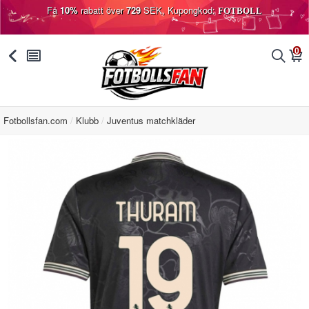
Få
10%
rabatt över
729
SEK, Kupongkod:
FOTBOLL
0
󰅯
󰂩
󰂨
󰃦
Fotbollsfan.com
Klubb
Juventus matchkläder