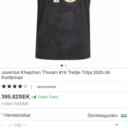
Juventus Khephren Thuram #19 Tredje Tröja 2025-26
Kortärmad
|
recensioner
395.82SEK
(
Gratis Frakt
)
1 041.70SEK
Herrstorlekar
Storleksguiden