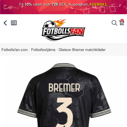
Få
10%
rabatt över
729
SEK, Kupongkod:
FOTBOLL
0
󰅯
󰂩
󰂨
󰃦
Fotbollsfan.com
Fotbollsstjärna
Gleison Bremer matchkläder