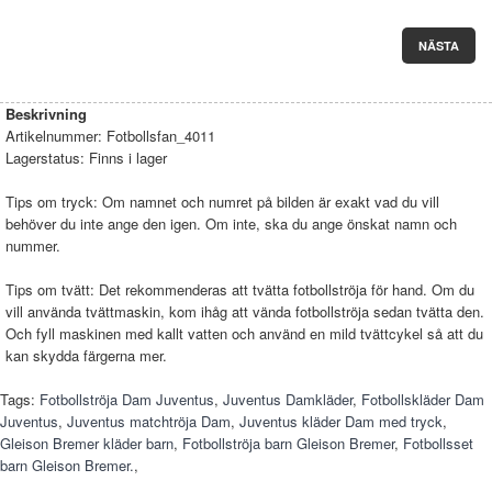
NÄSTA
Beskrivning
Artikelnummer:
Fotbollsfan_4011
Lagerstatus:
Finns i lager
Tips om tryck: Om namnet och numret på bilden är exakt vad du vill
behöver du inte ange den igen. Om inte, ska du ange önskat namn och
nummer.
Tips om tvätt: Det rekommenderas att tvätta fotbollströja för hand. Om du
vill använda tvättmaskin, kom ihåg att vända fotbollströja sedan tvätta den.
Och fyll maskinen med kallt vatten och använd en mild tvättcykel så att du
kan skydda färgerna mer.
Tags:
Fotbollströja Dam Juventus
,
Juventus Damkläder
,
Fotbollskläder Dam
Juventus
,
Juventus matchtröja Dam
,
Juventus kläder Dam med tryck
,
Gleison Bremer kläder barn
,
Fotbollströja barn Gleison Bremer
,
Fotbollsset
barn Gleison Bremer.
,