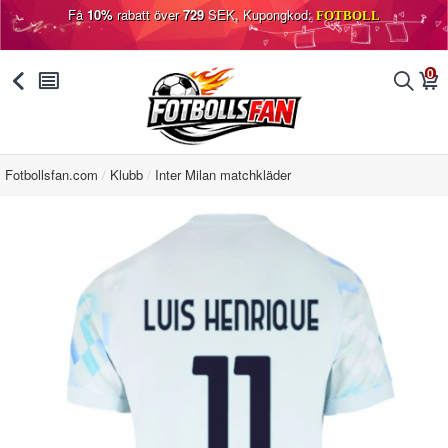
Få
10%
rabatt över
729
SEK, Kupongkod:
FOTBOLL
0
󰅯
󰂩
󰂨
󰃦
Fotbollsfan.com
Klubb
Inter Milan matchkläder