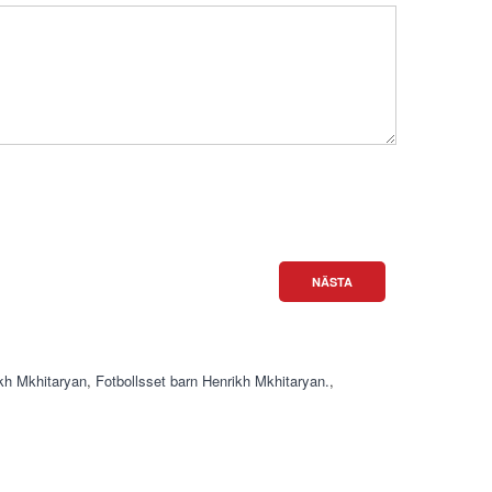
NÄSTA
ikh Mkhitaryan
,
Fotbollsset barn Henrikh Mkhitaryan.
,