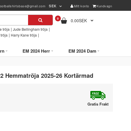
SEK
footballshirtsbase@gmail.com
Mitt konto
Kundvagn
0
0.00SEK
|
|
 tröja
Jude Bellingham tröja
|
|
tröja
Harry Kane tröja
rn
EM 2024 Herr
EM 2024 Dam
#22 Hemmatröja 2025-26 Kortärmad
Gratis Frakt