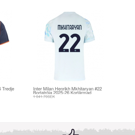
6 Tredje
Inter Milan Henrikh Mkhitaryan #22
Bortatröja 2025-26 Kortärmad
1 041.70SEK
395.82SEK