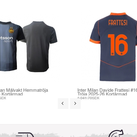
ilan Målvakt Hemmatröja
Inter Milan Davide Frattesi #1
 Kortärmad
Tröja 2025-26 Kortärmad
SEK
1 041.70SEK
SEK
395.82SEK