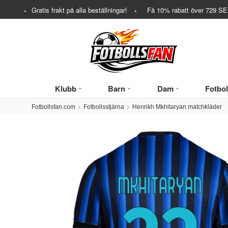
Gratis frakt på alla beställningar!
Få
10%
rabatt över
729
SEK
Klubb
Barn
Dam
Fotbol
Fotbollsfan.com
Fotbollsstjärna
Henrikh Mkhitaryan matchkläder