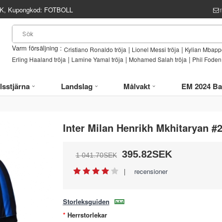
, Kupongkod:
FOTBOLL
Varm försäljning :
|
|
Cristiano Ronaldo tröja
Lionel Messi tröja
Kylian Mbappe
|
|
|
Erling Haaland tröja
Lamine Yamal tröja
Mohamed Salah tröja
Phil Foden 
lsstjärna
Landslag
Målvakt
EM 2024 Ba
Inter Milan Henrikh Mkhitaryan 
395.82SEK
1 041.70SEK
|
recensioner
Storleksguiden
Herrstorlekar