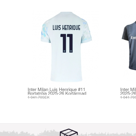
Inter Milan Luis Henrique #11
Inter M
Bortatröja 2025-26 Kortärmad
2025-26
1 041.70SEK
1 041.70
395.82SEK
395.82