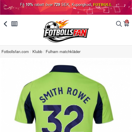
Få
10%
rabatt över
729
SEK, Kupongkod:
FOTBOLL
0
󰅯
󰂩
󰂨
󰃦
Fotbollsfan.com
Klubb
Fulham matchkläder