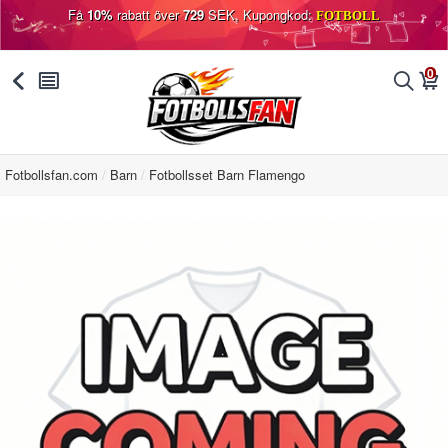
Få
10%
rabatt över
729
SEK, Kupongkod:
FOTBOLL
0
󰅯
󰂩
󰂨
󰃦
Fotbollsfan.com
Barn
Fotbollsset Barn Flamengo