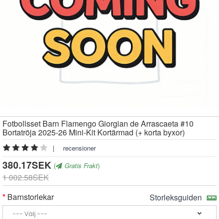
Fotbollsset Barn Flamengo Giorgian de Arrascaeta #10
Bortatröja 2025-26 Mini-Kit Kortärmad (+ korta byxor)
|
recensioner
380.17SEK
(
Gratis Frakt
)
1 002.58SEK
Barnstorlekar
Storleksguiden