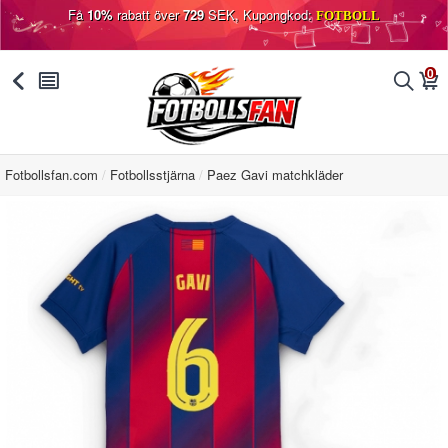
Få
10%
rabatt över
729
SEK, Kupongkod:
FOTBOLL
0
󰅯
󰂩
󰂨
󰃦
Fotbollsfan.com
Fotbollsstjärna
Paez Gavi matchkläder