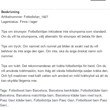
Beskrivning
Artikelnummer:
Fotbollsfan_1927
Lagerstatus:
Finns i lager
Tips om strumpor: Fotbollströjan inkluderar inte strumporna som standard.
Om du vill ha strumporna, välj alternativ för strumpor att betala för dem.
Tips om tryck: Om namnet och numret på bilden är exakt vad du vill
behöver du inte ange den igen. Om inte, ska du ange önskat namn och
nummer.
Tips om tvätt: Det rekommenderas att tvätta fotbollströja för hand. Om du
vill använda tvättmaskin, kom ihåg att vända fotbollströja sedan tvätta den.
Och fyll maskinen med kallt vatten och använd en mild tvättcykel så att du
kan skydda färgerna mer.
Tags:
Fotbollsset barn Barcelona
,
Barcelona barnkläder
,
Fotbollskläder barn
Barcelona
,
Barcelona matchtröja barn
,
Barcelona kläder barn med tryck
,
Paez Gavi kläder barn
,
Fotbollströja barn Paez Gavi
,
Fotbollsset barn Paez
Gavi.
,