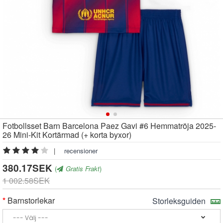
Fotbollsset Barn Barcelona Paez Gavi #6 Hemmatröja 2025-
26 Mini-Kit Kortärmad (+ korta byxor)
|
recensioner
380.17SEK
(
Gratis Frakt
)
1 002.58SEK
Barnstorlekar
Storleksguiden