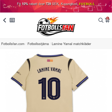
Få
10%
rabatt över
729
SEK, Kupongkod:
FOTBOLL
0
󰅯
󰂩
󰂨
󰃦
Fotbollsfan.com
Fotbollsstjärna
Lamine Yamal matchkläder