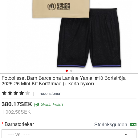
Fotbollsset Barn Barcelona Lamine Yamal #10 Bortatröja
2025-26 Mini-Kit Kortärmad (+ korta byxor)
|
recensioner
380.17SEK
(
Gratis Frakt
)
1 002.58SEK
Barnstorlekar
Storleksguiden