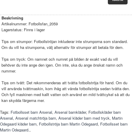
Beskrivning
Artikelnummer:
Fotbollsfan_2059
Lagerstatus:
Finns i lager
Tips om strumpor: Fotbollströjan inkluderar inte strumporna som standard.
Om du vill ha strumporna, välj alternativ för strumpor att betala för dem.
Tips om tryck: Om namnet och numret på bilden är exakt vad du vill
behöver du inte ange den igen. Om inte, ska du ange önskat namn och
nummer.
Tips om tvätt: Det rekommenderas att tvätta fotbollströja för hand. Om du
vill använda tvättmaskin, kom ihåg att vända fotbollströja sedan tvätta den.
Och fyll maskinen med kallt vatten och använd en mild tvättcykel så att du
kan skydda färgerna mer.
Tags:
Fotbollsset barn Arsenal
,
Arsenal barnkläder
,
Fotbollskläder barn
Arsenal
,
Arsenal matchtröja barn
,
Arsenal kläder barn med tryck
,
Martin
Odegaard kläder barn
,
Fotbollströja barn Martin Odegaard
,
Fotbollsset barn
Martin Odegaard.
,