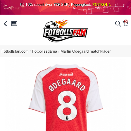
Få
10%
rabatt över
729
SEK, Kupongkod:
FOTBOLL
0
󰅯
󰂩
󰂨
󰃦
Fotbollsfan.com
Fotbollsstjärna
Martin Odegaard matchkläder