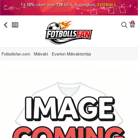
Få
10%
rabatt över
729
SEK, Kupongkod:
FOTBOLL
0
󰅯
󰂩
󰂨
󰃦
Fotbollsfan.com
Målvakt
Everton Målvaktströja