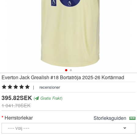
Everton Jack Grealish #18 Bortatröja 2025-26 Kortärmad
|
recensioner
395.82SEK
(
Gratis Frakt
)
1 041.70SEK
Herrstorlekar
Storleksguiden