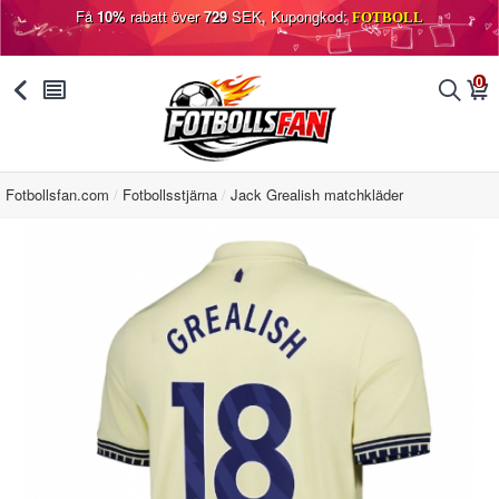
Få
10%
rabatt över
729
SEK, Kupongkod:
FOTBOLL
0
󰅯
󰂩
󰂨
󰃦
Fotbollsfan.com
Fotbollsstjärna
Jack Grealish matchkläder