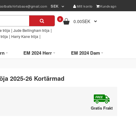
SEK
footballshirtsbase@gmail.com
Mitt konto
Kundvagn
0
0.00SEK
|
|
 tröja
Jude Bellingham tröja
|
|
tröja
Harry Kane tröja
rn
EM 2024 Herr
EM 2024 Dam
röja 2025-26 Kortärmad
Gratis Frakt