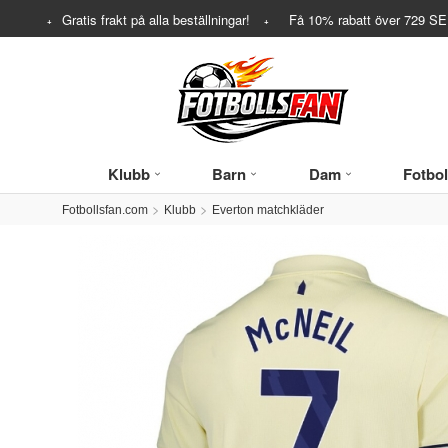
Gratis frakt på alla beställningar!
Få
10%
rabatt över
729
SEK
Klubb
Barn
Dam
Fotbol
Fotbollsfan.com
Klubb
Everton matchkläder