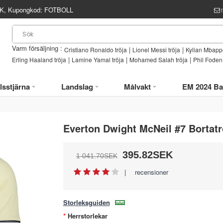
, Kupongkod:
FOTBOLL
Varm försäljning :
|
|
Cristiano Ronaldo tröja
Lionel Messi tröja
Kylian Mbappe
|
|
|
Erling Haaland tröja
Lamine Yamal tröja
Mohamed Salah tröja
Phil Foden 
lsstjärna
Landslag
Målvakt
EM 2024 Ba
Everton Dwight McNeil #7 Bortat
395.82SEK
1 041.70SEK
|
recensioner
Storleksguiden
Herrstorlekar