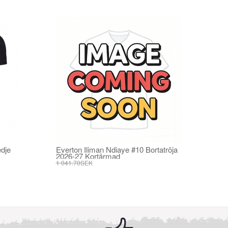
dje
Everton Iliman Ndiaye #10 Bortatröja
2026-27 Kortärmad
1 041.70SEK
395.82SEK