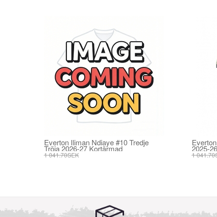
Everton Iliman Ndiaye #10 Tredje
Everton
Tröja 2026-27 Kortärmad
2025-26
1 041.70SEK
1 041.70
395.82SEK
395.82