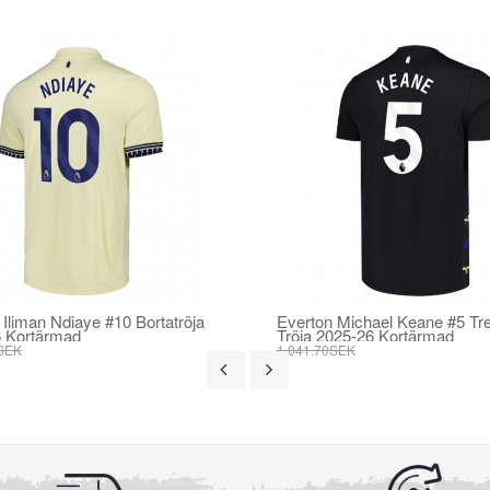
 Iliman Ndiaye #10 Bortatröja
Everton Michael Keane #5 Tre
 Kortärmad
Tröja 2025-26 Kortärmad
SEK
1 041.70SEK
SEK
395.82SEK