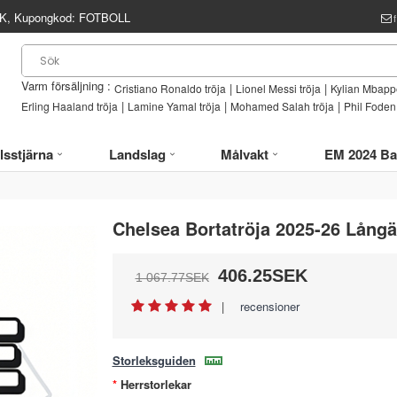
, Kupongkod:
FOTBOLL
Varm försäljning :
|
|
Cristiano Ronaldo tröja
Lionel Messi tröja
Kylian Mbappe
|
|
|
Erling Haaland tröja
Lamine Yamal tröja
Mohamed Salah tröja
Phil Foden 
lsstjärna
Landslag
Målvakt
EM 2024 Ba
Chelsea Bortatröja 2025-26 Lång
406.25SEK
1 067.77SEK
|
recensioner
Storleksguiden
Herrstorlekar