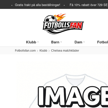
Gratis frakt på alla beställningar!
Få
10%
rabatt över
729
SEK
Klubb
Barn
Dam
Fotbol
Fotbollsfan.com
Klubb
Chelsea matchkläder