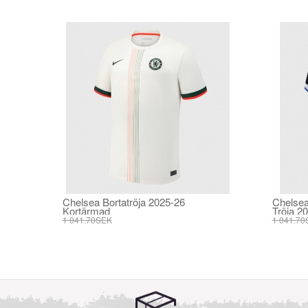
Chelsea Bortatröja 2025-26
Chelsea
Kortärmad
Tröja 2
1 041.70SEK
1 041.70
395.82SEK
395.82