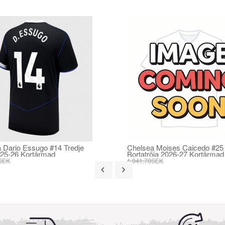
 Dario Essugo #14 Tredje
Chelsea Moises Caicedo #25
025-26 Kortärmad
Bortatröja 2026-27 Kortärmad
SEK
1 041.70SEK
SEK
395.82SEK