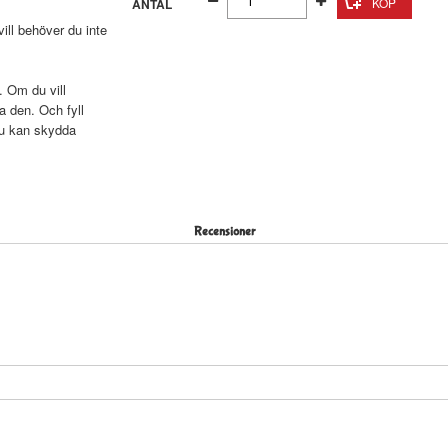
ANTAL
ll behöver du inte
. Om du vill
a den. Och fyll
du kan skydda
Recensioner