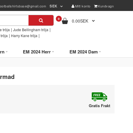
SEK
footballshirtsbase@gmail.com
Mitt konto
Kundvagn
0
0.00SEK
|
|
 tröja
Jude Bellingham tröja
|
|
tröja
Harry Kane tröja
rn
EM 2024 Herr
EM 2024 Dam
ärmad
Gratis Frakt