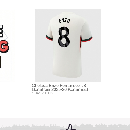
Chelsea Enzo Fernandez #8
Bortatröja 2025-26 Kortärmad
1 041.70SEK
395.82SEK