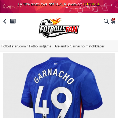
Få
10%
rabatt över
729
SEK, Kupongkod:
FOTBOLL
0
󰅯
󰂩
󰂨
󰃦
Fotbollsfan.com
Fotbollsstjärna
Alejandro Garnacho matchkläder