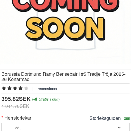
Borussia Dortmund Ramy Bensebaini #5 Tredje Tröja 2025-
26 Kortärmad
|
recensioner
395.82SEK
(
Gratis Frakt
)
1 041.70SEK
Herrstorlekar
Storleksguiden