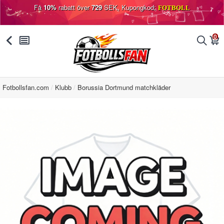
Få
10%
rabatt över
729
SEK, Kupongkod:
FOTBOLL
0
󰅯
󰂩
󰂨
󰃦
Fotbollsfan.com
Klubb
Borussia Dortmund matchkläder