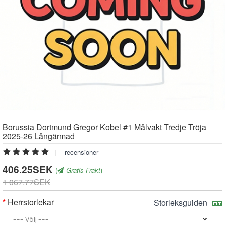
Borussia Dortmund Gregor Kobel #1 Målvakt Tredje Tröja
2025-26 Långärmad
|
recensioner
406.25SEK
(
Gratis Frakt
)
1 067.77SEK
Herrstorlekar
Storleksguiden