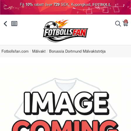
Få
10%
rabatt över
729
SEK, Kupongkod:
FOTBOLL
0
󰅯
󰂩
󰂨
󰃦
Fotbollsfan.com
Målvakt
Borussia Dortmund Målvaktströja