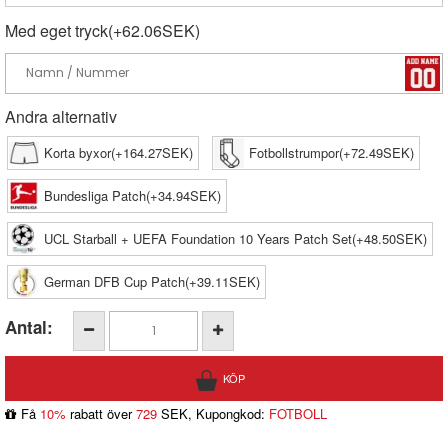
Med eget tryck(+62.06SEK)
Andra alternativ
Korta byxor(+164.27SEK)
Fotbollstrumpor(+72.49SEK)
Bundesliga Patch(+34.94SEK)
UCL Starball + UEFA Foundation 10 Years Patch Set(+48.50SEK)
German DFB Cup Patch(+39.11SEK)
Antal:
Få
10%
rabatt över
729
SEK, Kupongkod:
FOTBOLL