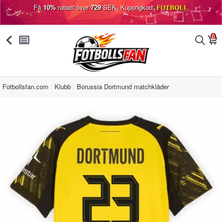
Få
10%
rabatt över
729
SEK, Kupongkod:
FOTBOLL
0
󰅯
󰂩
󰂨
󰃦
Fotbollsfan.com
Klubb
Borussia Dortmund matchkläder