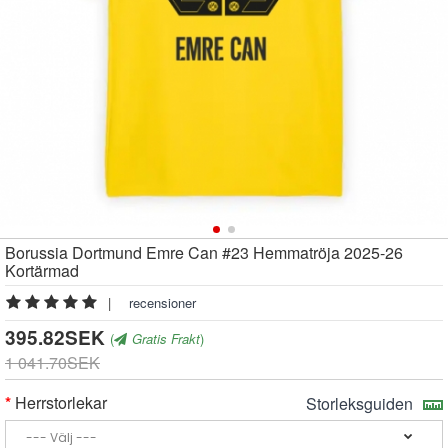
Borussia Dortmund Emre Can #23 Hemmatröja 2025-26
Kortärmad
|
recensioner
395.82SEK
(
Gratis Frakt
)
1 041.70SEK
Herrstorlekar
Storleksguiden