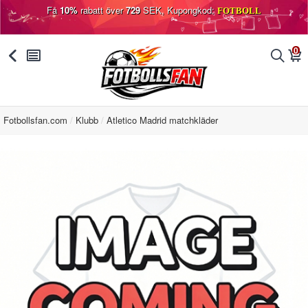
Få
10%
rabatt över
729
SEK, Kupongkod:
FOTBOLL
0
󰅯
󰂩
󰂨
󰃦
Fotbollsfan.com
Klubb
Atletico Madrid matchkläder