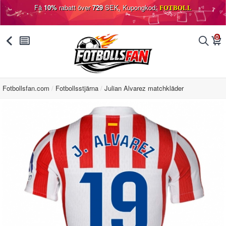
Få
10%
rabatt över
729
SEK, Kupongkod:
FOTBOLL
0
󰅯
󰂩
󰂨
󰃦
Fotbollsfan.com
Fotbollsstjärna
Julian Alvarez matchkläder