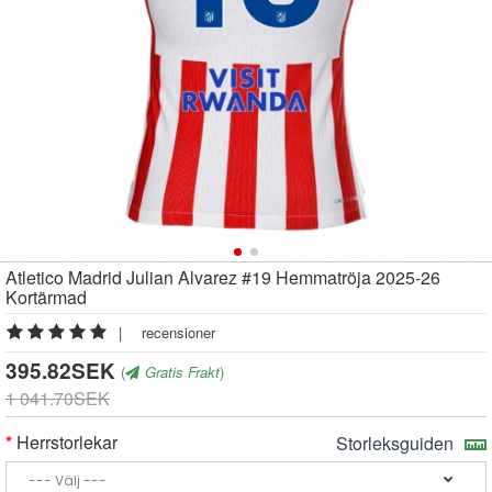
Atletico Madrid Julian Alvarez #19 Hemmatröja 2025-26
Kortärmad
|
recensioner
395.82SEK
(
Gratis Frakt
)
1 041.70SEK
Herrstorlekar
Storleksguiden