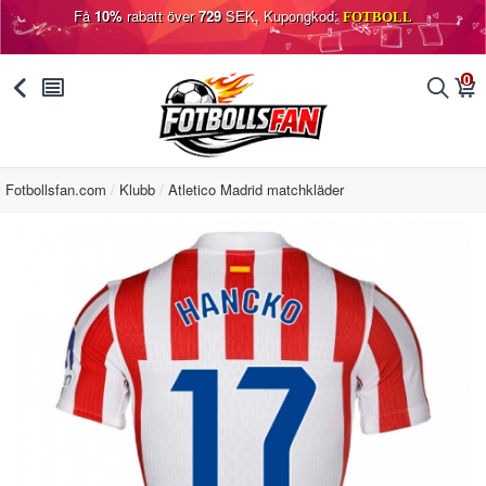
Få
10%
rabatt över
729
SEK, Kupongkod:
FOTBOLL
0
󰅯
󰂩
󰂨
󰃦
Fotbollsfan.com
Klubb
Atletico Madrid matchkläder