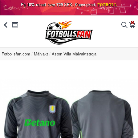
Få
10%
rabatt över
729
SEK, Kupongkod:
FOTBOLL
0
󰅯
󰂩
󰂨
󰃦
Fotbollsfan.com
Målvakt
Aston Villa Målvaktströja